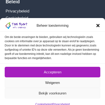
Beleid
Privacybeleid
Cookiebeleid
Algemene Voorwaarden
Beheer toestemming
Om de beste ervaringen te bieden, gebruiken wij technologieën zoals
cookies om informatie over je apparaat op te slaan en/of te raadplegen.
Door in te stemmen met deze technologieën kunnen wij gegevens zoals
Informatie
surfgedrag of unieke ID's op deze site verwerken. Als je geen toestemming
geeft of uw toestemming intrekt, kan dit een nadelige invloed hebben op
Nieuws
bepaalde functies en mogelijkheden.
Over
Contact
Accepteren
Weigeren
© 2026 Taal Apart - NT2 onderwijs - WordPress
Bekijk voorkeuren
thema door
Kadence WP
Cookiebeleid
Privacybeleid