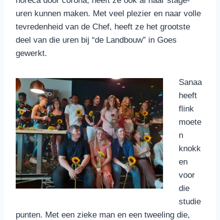
horeca door corona, heeft ze ook al haar stage-
uren kunnen maken. Met veel plezier en naar volle
tevredenheid van de Chef, heeft ze het grootste
deel van die uren bij “de Landbouw” in Goes
gewerkt.
Sanaa
heeft
flink
moete
n
knokk
en
voor
die
studie
punten. Met een zieke man en een tweeling die,